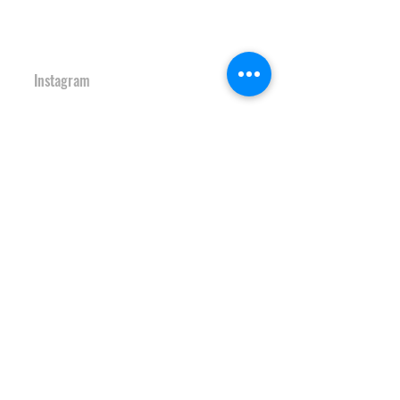
文化村機能向上施設
Ｓ-デポ
SAKAI Tennis Cou
rt 2
020
境テニスコート２０
２０
Instagram
HOCKEY FIELD
境町ホッケーフィールド
Instagram
S-study&heart TRAINING GYM
Ｓ-スタディ＆ハート♡トレーニン
グジム
Instagram
JAPAN SAKAI BIGAIR PARK
ＪＡＰＡＮ ＳＡＫＡＩ ビッグエアパーク
Instagram
PARK HOTEL SAKAI
パークホテルさかい
NEWS