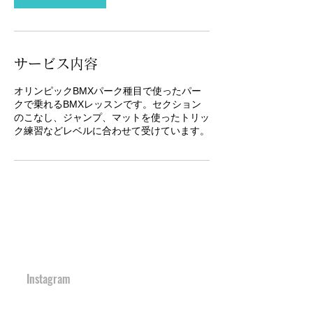
サービス内容
オリンピックBMXパーク種目で使ったパー
クで乗れるBMXレッスンです。セクション
のこなし、ジャンプ、マットを使ったトリッ
ク練習などレベルに合わせて受けています。
TOP
URBAN SPORTS PARK 1st&2nd
境町アーバンスポーツパーク
１ｓｔ
＆
２ｎｄ
Instagram
S-Depo