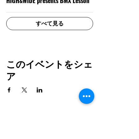
HIGH&WIDE presents BMX Lesson
すべて見る
このイベントをシェ
ア
TOP
URBAN SPORTS PARK 1st&2nd
境町アーバンスポーツパーク
１ｓｔ
＆
２ｎｄ