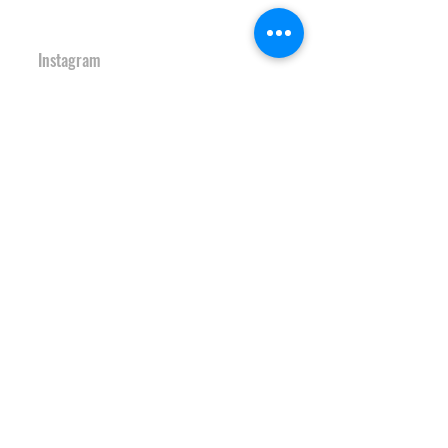
URBAN SPORTS PARK 1st&2nd
境町アーバンスポーツパーク
１ｓｔ
＆
２ｎｄ
Instagram
S-Depo
文化村機能向上施設
Ｓ-デポ
SAKAI Tennis Cou
rt 2
020
境テニスコート２０
２０
Instagram
HOCKEY FIELD
境町ホッケーフィールド
Instagram
S-study&heart TRAINING GYM
Ｓ-スタディ＆ハート♡トレーニン
グジム
Instagram
JAPAN SAKAI BIGAIR PARK
ＪＡＰＡＮ ＳＡＫＡＩ ビッグエアパーク
Instagram