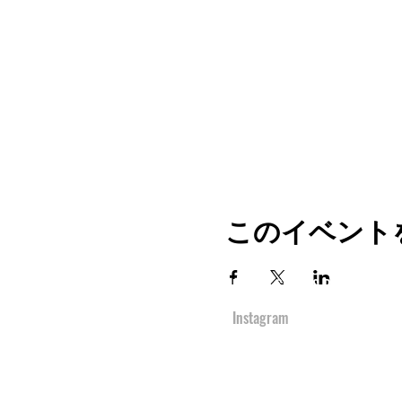
このイベント
TOP
URBAN SPORTS PARK 1st&2nd
境町アーバンスポーツパーク
１ｓｔ
＆
２ｎ
Instagram