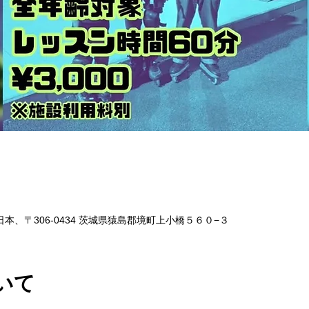
本、〒306-0434 茨城県猿島郡境町上小橋５６０−３
いて