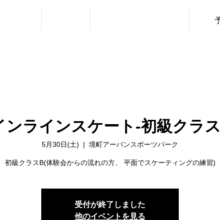
・利用料金
ニュース
レッスン（URBAN SPORTS）
インラインスケート‐初級クラス
5月30日(土)
  |  
境町アーバンスポーツパーク
初級クラスB(体験会からの流れの方、 平面でスケーティングの練習)
受付が終了しました
他のイベントを見る