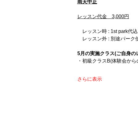
雨天中止
レッスン代金　3,000円
　レッスン時 : 1st park代
　レッスン外 : 別途パー
5月の実施クラス(ご自身の
・初級クラスB(体験会から
さらに表示