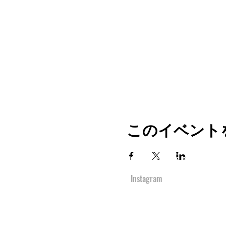
このイベント
TOP
URBAN SPORTS PARK 1st&2nd
境町アーバンスポーツパーク
１ｓｔ
＆
２ｎ
Instagram