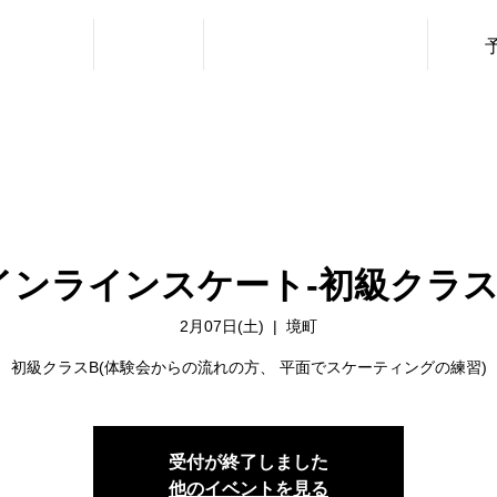
・利用料金
ニュース
レッスン（URBAN SPORTS）
インラインスケート‐初級クラス
2月07日(土)
  |  
境町
初級クラスB(体験会からの流れの方、 平面でスケーティングの練習)
受付が終了しました
他のイベントを見る