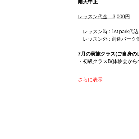
雨天中止
レッスン代金　3,000円
　レッスン時 : 1st park代
　レッスン外 : 別途パー
7月の実施クラス(ご自身の
・初級クラスB(体験会から
さらに表示