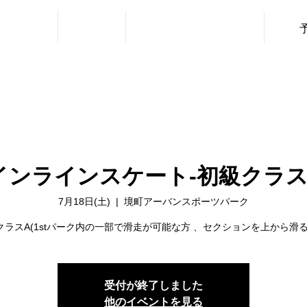
・利用料金
ニュース
レッスン（URBAN SPORTS）
インラインスケート‐初級クラス
7月18日(土)
  |  
境町アーバンスポーツパーク
クラスA(1stパーク内の一部で滑走が可能な方 、セクションを上から滑る
受付が終了しました
他のイベントを見る