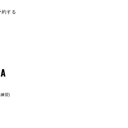
ご予約・お問い合わせは
予約する
TEL：
0280-87-5506
(080-8107-0046)
A
練習)