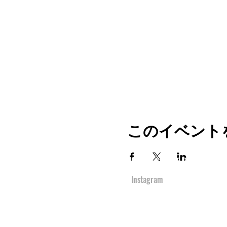
このイベント
TOP
URBAN SPORTS PARK 1st&2nd
境町アーバンスポーツパーク
１ｓｔ
＆
２ｎ
Instagram