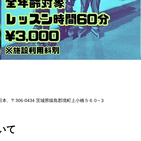
本、〒306-0434 茨城県猿島郡境町上小橋５６０−３
いて