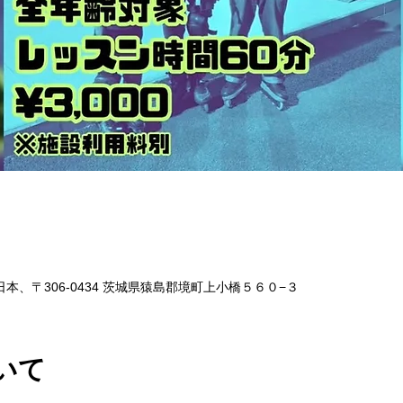
本、〒306-0434 茨城県猿島郡境町上小橋５６０−３
いて