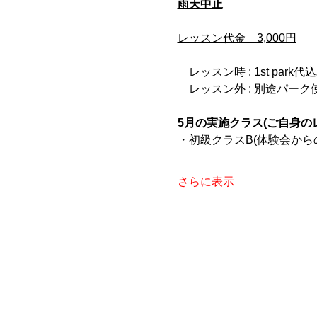
雨天中止
レッスン代金　3,000円
　レッスン時 : 1st park代
　レッスン外 : 別途パー
5月の実施クラス(ご自身の
・初級クラスB(体験会から
さらに表示