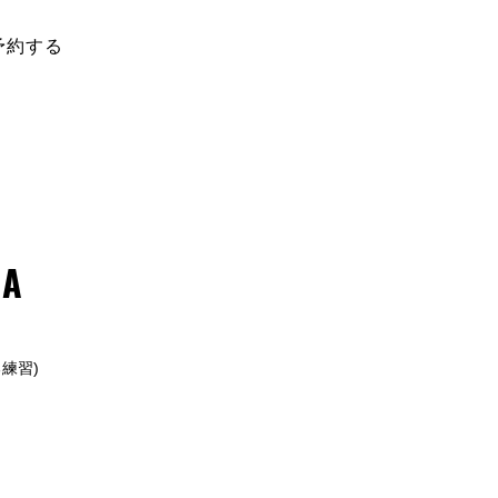
ご予約・お問い合わせは
予約する
TEL：
0280-87-5506
(080-8107-0046)
A
練習)