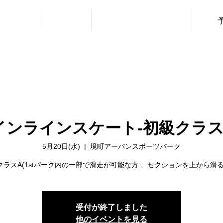
・利用料金
ニュース
レッスン（URBAN SPORTS）
インラインスケート‐初級クラス
5月20日(水)
  |  
境町アーバンスポーツパーク
クラスA(1stパーク内の一部で滑走が可能な方 、セクションを上から滑る
受付が終了しました
他のイベントを見る