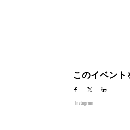
このイベント
TOP
URBAN SPORTS PARK 1st&2nd
境町アーバンスポーツパーク
１ｓｔ
＆
２ｎ
Instagram