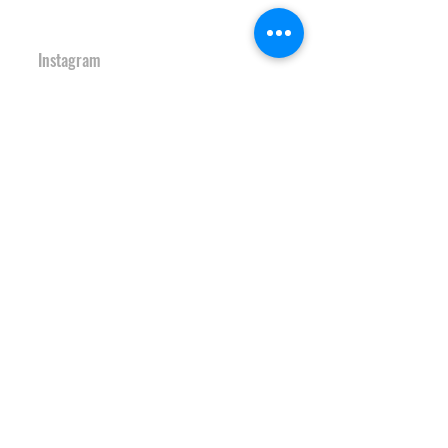
URBAN SPORTS PARK 1st&2nd
境町アーバンスポーツパーク
１ｓｔ
＆
２ｎｄ
Instagram
S-Depo
文化村機能向上施設
Ｓ-デポ
SAKAI Tennis Cou
rt 2
020
境テニスコート２０
２０
Instagram
HOCKEY FIELD
境町ホッケーフィールド
Instagram
S-study&heart TRAINING GYM
Ｓ-スタディ＆ハート♡トレーニン
グジム
Instagram
JAPAN SAKAI BIGAIR PARK
ＪＡＰＡＮ ＳＡＫＡＩ ビッグエアパーク
Instagram