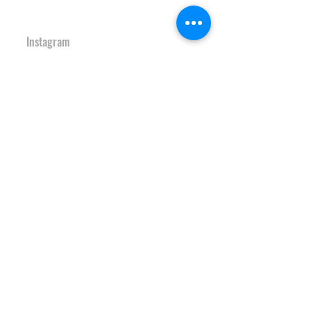
URBAN SPORTS PARK 1st&2nd
境町アーバンスポーツパーク
１ｓｔ
＆
２ｎｄ
Instagram
S-Depo
文化村機能向上施設
Ｓ-デポ
SAKAI Tennis Cou
rt 2
020
境テニスコート２０
２０
Instagram
HOCKEY FIELD
境町ホッケーフィールド
Instagram
S-study&heart TRAINING GYM
Ｓ-スタディ＆ハート♡トレーニン
グジム
Instagram
JAPAN SAKAI BIGAIR PARK
ＪＡＰＡＮ ＳＡＫＡＩ ビッグエアパーク
Instagram