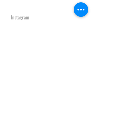
URBAN SPORTS PARK 1st&2nd
境町アーバンスポーツパーク
１ｓｔ
＆
２ｎｄ
Instagram
S-Depo
文化村機能向上施設
Ｓ-デポ
SAKAI Tennis Cou
rt 2
020
境テニスコート２０
２０
Instagram
HOCKEY FIELD
境町ホッケーフィールド
Instagram
S-study&heart TRAINING GYM
Ｓ-スタディ＆ハート♡トレーニン
グジム
Instagram
JAPAN SAKAI BIGAIR PARK
ＪＡＰＡＮ ＳＡＫＡＩ ビッグエアパーク
Instagram