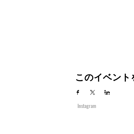
このイベント
TOP
URBAN SPORTS PARK 1st&2nd
境町アーバンスポーツパーク
１ｓｔ
＆
２ｎ
Instagram