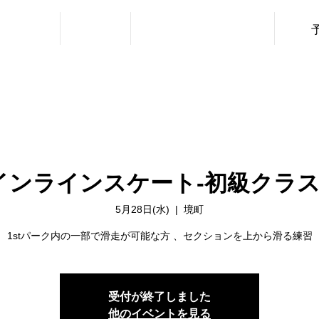
・利用料金
ニュース
レッスン（URBAN SPORTS）
インラインスケート‐初級クラス
5月28日(水)
  |  
境町
1stパーク内の一部で滑走が可能な方 、セクションを上から滑る練習
受付が終了しました
他のイベントを見る