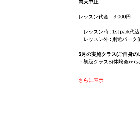
雨天中止
レッスン代金　3,000円
　レッスン時 : 1st park代
　レッスン外 : 別途パー
5月の実施クラス(ご自身の
・初級クラスB(体験会から
さらに表示