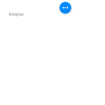
URBAN SPORTS PARK 1st&2nd
境町アーバンスポーツパーク
１ｓｔ
＆
２ｎｄ
Instagram
S-Depo
文化村機能向上施設
Ｓ-デポ
SAKAI Tennis Cou
rt 2
020
境テニスコート２０
２０
Instagram
HOCKEY FIELD
境町ホッケーフィールド
Instagram
S-study&heart TRAINING GYM
Ｓ-スタディ＆ハート♡トレーニン
グジム
Instagram
JAPAN SAKAI BIGAIR PARK
ＪＡＰＡＮ ＳＡＫＡＩ ビッグエアパーク
Instagram