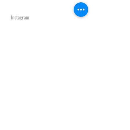
URBAN SPORTS PARK 1st&2nd
境町アーバンスポーツパーク
１ｓｔ
＆
２ｎｄ
Instagram
S-Depo
文化村機能向上施設
Ｓ-デポ
SAKAI Tennis Cou
rt 2
020
境テニスコート２０
２０
Instagram
HOCKEY FIELD
境町ホッケーフィールド
Instagram
S-study&heart TRAINING GYM
Ｓ-スタディ＆ハート♡トレーニン
グジム
Instagram
JAPAN SAKAI BIGAIR PARK
ＪＡＰＡＮ ＳＡＫＡＩ ビッグエアパーク
Instagram