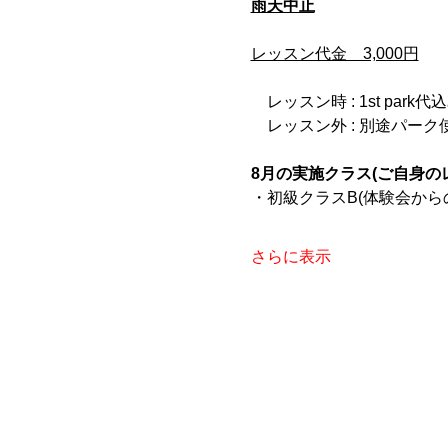
雨天中止
レッスン代金　3,000円
　レッスン時 : 1st park代
　レッスン外 : 別途パー
8月の実施クラス(ご自身の
・初級クラスB(体験会から
さらに表示