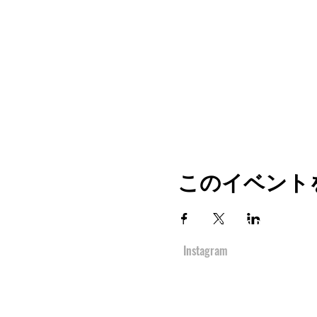
このイベント
TOP
URBAN SPORTS PARK 1st&2nd
境町アーバンスポーツパーク
１ｓｔ
＆
２ｎ
Instagram