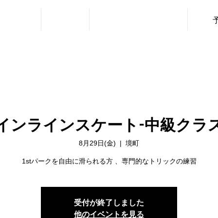
・利用料金
ニュース
レッスン（URBAN SPORTS）
インラインスケート-中級クラ
8月29日(金)
  |  
境町
1stパークを自由に滑られる方 、専門的なトリックの練習
受付が終了しました
他のイベントを見る