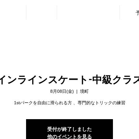
・利用料金
ニュース
レッスン（URBAN SPORTS）
インラインスケート-中級クラ
8月08日(金)
  |  
境町
1stパークを自由に滑られる方 、専門的なトリックの練習
受付が終了しました
他のイベントを見る