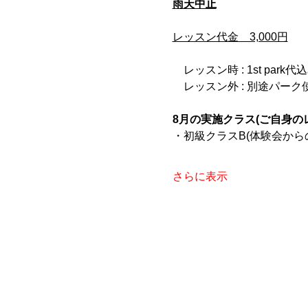
雨天中止
レッスン代金　3,000円
　レッスン時 : 1st park代
　レッスン外 : 別途パー
8月の実施クラス(ご自身の
・初級クラスB(体験会から
さらに表示