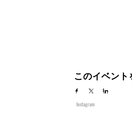
このイベント
TOP
URBAN SPORTS PARK 1st&2nd
境町アーバンスポーツパーク
１ｓｔ
＆
２ｎ
Instagram