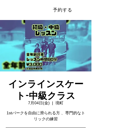
予約する
​SAKAI SPORTS PARK
インラインスケー
ト-中級クラス
7月04日(金)
  |  
境町
1stパークを自由に滑られる方 、専門的なト
リックの練習