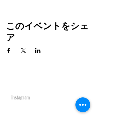
このイベントをシェ
ア
TOP
URBAN SPORTS PARK 1st&2nd
境町アーバンスポーツパーク
１ｓｔ
＆
２ｎｄ
Instagram
S-Depo
文化村機能向上施設
Ｓ-デポ
SAKAI Tennis Cou
rt 2
020
境テニスコート２０
２０