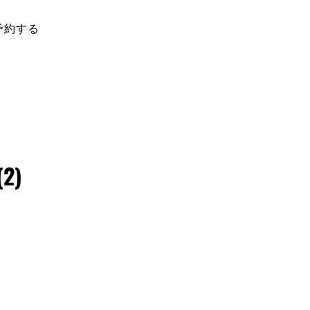
ご予約・お問い合わせは
予約する
TEL：
0280-87-5506
(080-8107-0046)
(2)