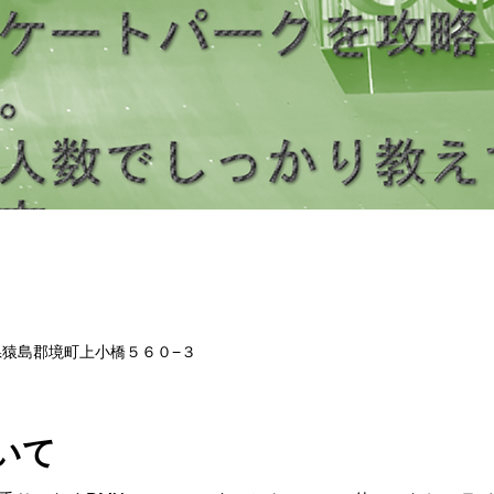
茨城県猿島郡境町上小橋５６０−３
いて