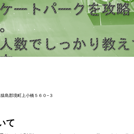
茨城県猿島郡境町上小橋５６０−３
いて