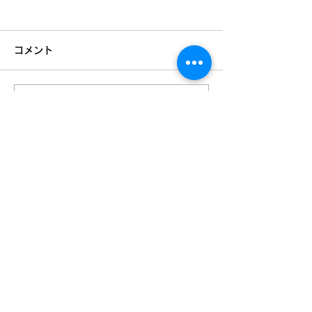
コメント
コメントを追加…
✨さかいふるさと祭り 出
📢【レジーマッ
張無料体験会✨
お知らせ】
TOP
URBAN SPORTS PARK 1st&2nd
境町アーバンスポーツパーク
１ｓｔ
＆
２ｎｄ
Instagram
S-Depo
文化村機能向上施設
Ｓ-デポ
SAKAI Tennis Cou
rt 2
020
境テニスコート２０
２０