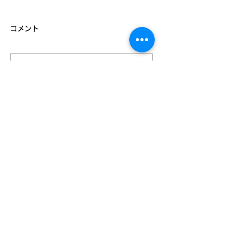
コメント
コメントを追加…
✨さかいふるさと祭り 出
📢【レジーマッ
張無料体験会✨
お知らせ】
TOP
URBAN SPORTS PARK 1st&2nd
境町アーバンスポーツパーク
１ｓｔ
＆
２ｎｄ
Instagram
S-Depo
文化村機能向上施設
Ｓ-デポ
SAKAI Tennis Cou
rt 2
020
境テニスコート２０
２０
Instagram