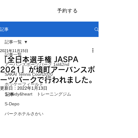
予約する
​SAKAI SPORTS PARK
記事
記事一覧
2021年11月15日
記事一覧
「全日本選手権 JASPA
アーバンスポーツパーク 1st&2nd
2021」が境町アーバンスポ
SAKAI Tennis Court2020
ーツパークで行われました。
ホッケーフィールド
更新日：
2022年1月13日
S-study&heart トレーニングジム
記事
S-Depo
パークホテルさかい