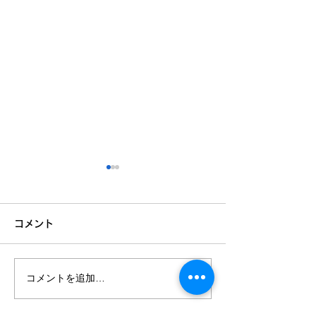
コメント
コメントを追加…
✨さかいふるさと祭り 出
📢【レジーマッ
張無料体験会✨
お知らせ】