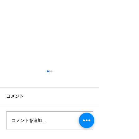
コメント
コメントを追加…
✨さかいふるさと祭り 出
📢【レジーマッ
張無料体験会✨
お知らせ】