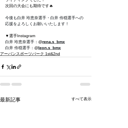
次回の大会にも期待です🔥
今後も白井 玲恵奈選手・白井 伶穏選手への
応援をよろしくお願いいたします！
▼選手Instagram
白井 玲恵奈選手
：@
rena.s_bmx
白井 伶穏選手
：@
leon.s_bmx
アーバンスポーツパーク 1st&2nd
すべて表示
最新記事