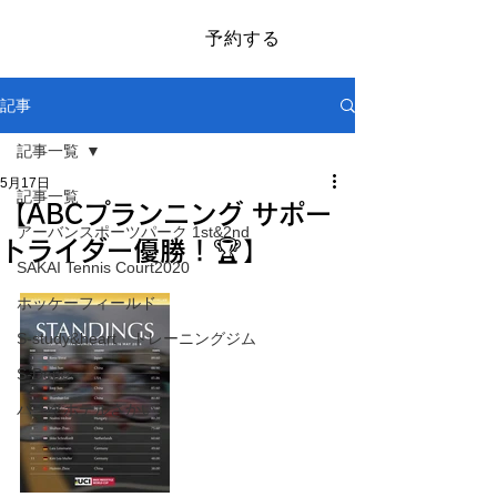
予約する
​SAKAI SPORTS PARK
記事
記事一覧
5月17日
記事一覧
【ABCプランニング サポー
アーバンスポーツパーク 1st&2nd
トライダー優勝！🏆】
SAKAI Tennis Court2020
ホッケーフィールド
S-study&heart トレーニングジム
S-Depo
パークホテルさかい