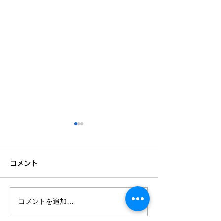
コメント
コメントを追加…
✨さかいふるさと祭り 出
📢【レジーマッ