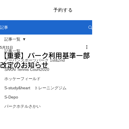
予約する
​SAKAI SPORTS PARK
記事
記事一覧
5月31日
記事一覧
【重要】パーク利用基準一部
アーバンスポーツパーク 1st&2nd
改定のお知らせ
SAKAI Tennis Court2020
ホッケーフィールド
S-study&heart トレーニングジム
S-Depo
パークホテルさかい