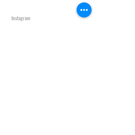
URBAN SPORTS PARK 1st&2nd
境町アーバンスポーツパーク
１ｓｔ
＆
２ｎｄ
Instagram
S-Depo
文化村機能向上施設
Ｓ-デポ
SAKAI Tennis Cou
rt 2
020
境テニスコート２０
２０
Instagram
HOCKEY FIELD
境町ホッケーフィールド
Instagram
S-study&heart TRAINING GYM
Ｓ-スタディ＆ハート♡トレーニン
グジム
Instagram
JAPAN SAKAI BIGAIR PARK
ＪＡＰＡＮ ＳＡＫＡＩ ビッグエアパーク
Instagram